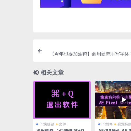
【今年也要加油鸭】商用硬笔手写字体
婉约、
相关文章
PR快捷键
文件
PR插件
视觉特
退出软件（ 快捷键 ⌘+Q
AE/PR插件-AE Pi