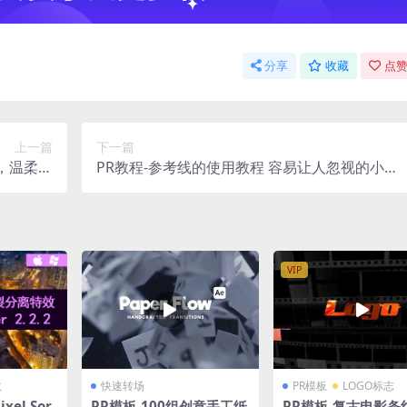
分享
收藏
点赞
上一篇
下一篇
，温柔、
PR教程-参考线的使用教程 容易让人忽视的小功
手写风格
能
VIP
效
快速转场
PR模板
LOGO标志
xel Sor
PR模板-100组创意手工纸
PR模板-复古电影条