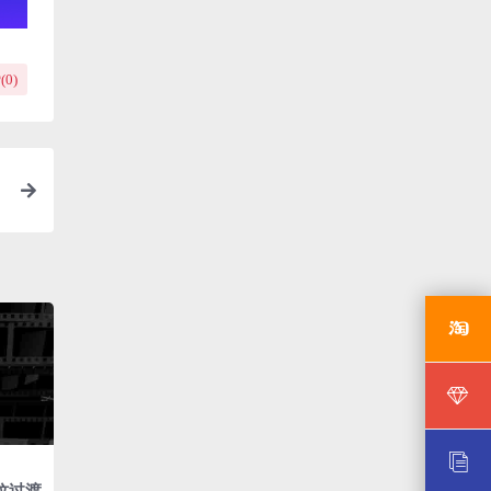
(
0
)
纹过渡