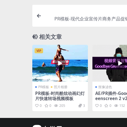
PR模板-现代企业宣传片商务产品促
相关文章
VIP
PR模板
照片相册
抠像滤色
PR模板-时尚酷炫动画幻灯
AE/PR插件-Goo
片快速转场视频模板
eenscreen 2 v2.3.31 视
频
0
0
205
3
0
0
152