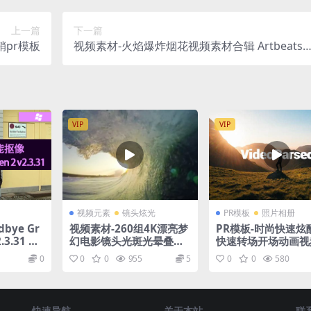
上一篇
下一篇
销pr模板
视频素材-火焰爆炸烟花视频素材合辑 Artbeats 
eelFire HD
VIP
VIP
视频元素
镜头炫光
PR模板
照片相册
dbye Gr
视频素材-260组4K漂亮梦
PR模板-时尚快速炫
幻电影镜头光斑光晕叠加
快速转场开场动画视
背景智能抠像 Win
视频素材合集
板
0
0
0
955
5
0
0
580
快速导航
关于本站
联