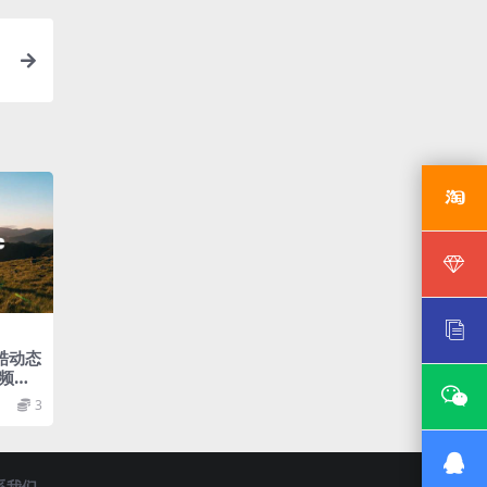
R
酷动态
频模
3
系我们