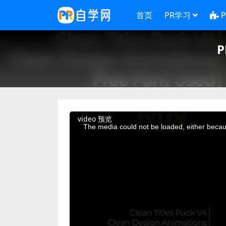
首页
PR学习
This
video 预览
is
a
The media could not be loaded, either becaus
modal
window.