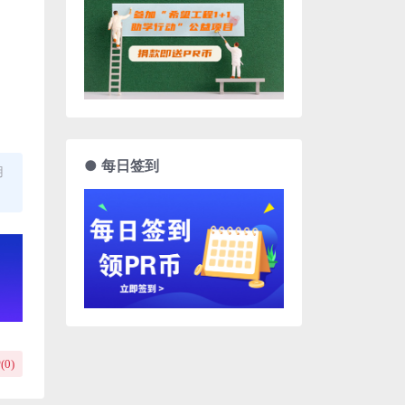
● 每日签到
用
(
0
)