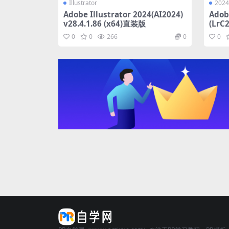
Illustrator
2024
Adobe Illustrator 2024(AI2024)
Adob
v28.4.1.86 (x64)直装版
(LrC
0
0
266
0
0