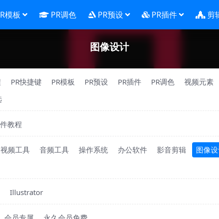
PR模板
PR调色
PR预设
PR插件
剪
图像设计
程
PR快捷键
PR模板
PR预设
PR插件
PR调色
视频元素
选
件教程
视频工具
音频工具
操作系统
办公软件
影音剪辑
图像设
Illustrator
会员专属
永久会员免费