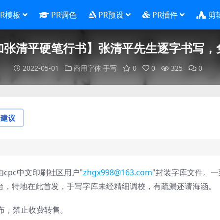
PR模板
PR调色
PR预设
PR插件
剪
加张清平硬笔行书】张清平先生逐字书写，
2022-05-01
商用字体
手写
0
0
325
0
论建议
由cpc中文印刷社区用户"
zhgx998@163.com
"封装字库文件。一
平台，特地在此首发，手写字库未经精细调校，有疏漏还请海涵。
布，禁止收费转售。