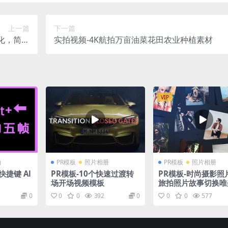
上一篇
下一篇
化，简约
实拍视频-4K航拍万亩油菜花田农业种植素材
有力量
VIP
轴
PR模板
照片相册
PR模板
照片相册
捷键 Al
PR模板-10个快速过渡转
PR模板-时尚摄影照
场开场视频模板
旅拍照片故事切换唯
频模板
0
0
0
392
0
0
0
577