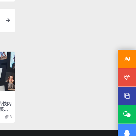
片快闪
美视
3