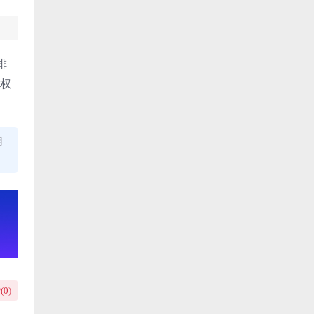
排
版权
用
(
0
)