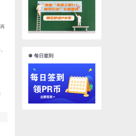
绑再
开。
● 每日签到
内