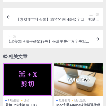
上一篇
【素材集市社会体】独特的破旧斑驳字型，充满复
古怀旧风
下一篇
【瑞美加张清平硬笔行书】张清平先生逐字书写，
免费商用
相关文章
PR快捷键
编辑
软件教程
Mac系统
剪切（快捷键 ⌘ + X）
Mac安装Adobe软件错误代码