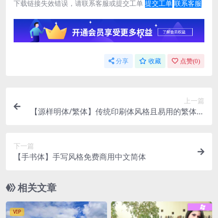
下载链接失效错误，请联系客服或提交工单
提交工单
联系客服
分享
收藏
点赞(
0
)
上一篇
【源样明体/繁体】传统印刷体风格且易用的繁体字
型
下一篇
【手书体】手写风格免费商用中文简体
相关文章
VIP