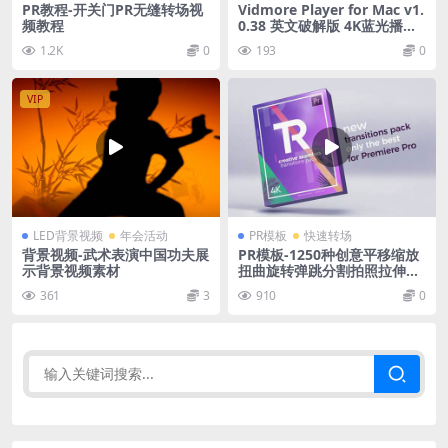
PR教程-开关门PR无缝转场视
Vidmore Player for Mac v1.
频教程
0.38 英文破解版 4K蓝光播放
软件
1.2K
0
193
0
VIP
LED背景视频
年会活动
PR模板
快速转场
背景视频-武术表演中国功夫展
PR模板-1250种创意平移缩放
示背景视频素材
扭曲旋转弹跳分割拍照拉伸光
效干扰无缝视频转场+音效 Cr
361
3
910
0
eative Seamless Transition
s for Premiere Pro