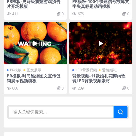
PR模板-史诗级震撼游戏预告
PR模板-100个快速信号故障文
片开场模板
字失真标题动画模板
411
0
676
0
VIP
PR模板
图文展示
LED背景视频
爱情婚礼
PR模板-时尚酷炫图文宣传促
背景视频-11款婚礼花瓣雨玫
销展示视频模板
瑰LED背景视频素材
606
3
239
0