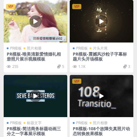
VIP
VIP
PR模板
照片相册
PR模板
片头片尾
PR模板-唯美清新爱情婚礼相
PR模板-震撼风沙粒子字幕标
册照片展示视频模板
题片头开场模板
255
5
1.1K
3
VIP
PR模板
标题文字
PR模板
照片相册
PR模板-简洁商务标题动画三
PR模板-108个故障失真照片动
分之一字幕展示模板
态转换效果模板