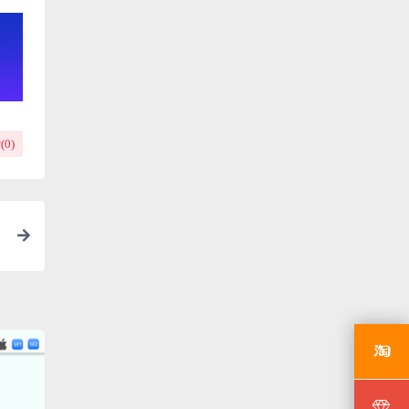
(
0
)