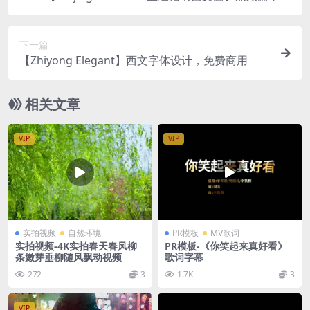
局和内文排版
下一篇
【Zhiyong Elegant】西文字体设计，免费商用
相关文章
VIP
VIP
实拍视频
自然环境
PR模板
MV歌词
实拍视频-4K实拍春天春风柳
PR模板-《你笑起来真好看》
条嫩芽垂柳随风飘动视频
歌词字幕
272
3
1.7K
3
VIP