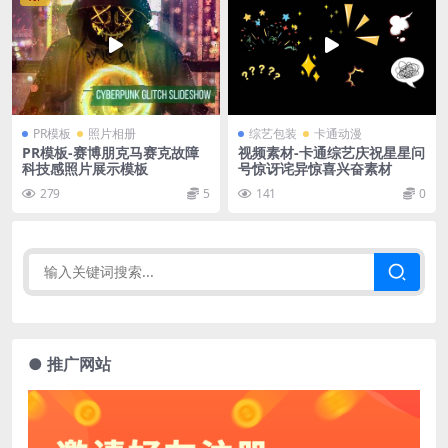
PR模板
照片相册
综艺包装
卡通动漫
PR模板-赛博朋克马赛克故障
视频素材-卡通综艺庆祝星星问
科技感照片展示模板
号惊讶诧异惊喜兴奋素材
279
5
141
0
● 推广网站