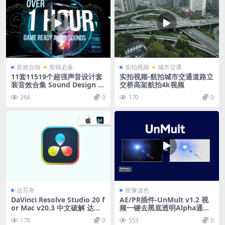
音效合辑
剪辑必备
实拍视频
城市交通
11套11519个超强声音设计套
实拍视频-航拍城市交通道路立
装音效合集 Sound Design St
交桥高架航拍4k视频
arter Kit
264
0
170
0
达芬奇
抠像滤色
DaVinci Resolve Studio 20 f
AE/PR插件-UnMult v1.2 视
or Mac v20.3 中文破解 达芬
频一键去黑底透明Alpha通道
奇调色软件
插件 Win/Mac兼容M芯片
178
0
553
0