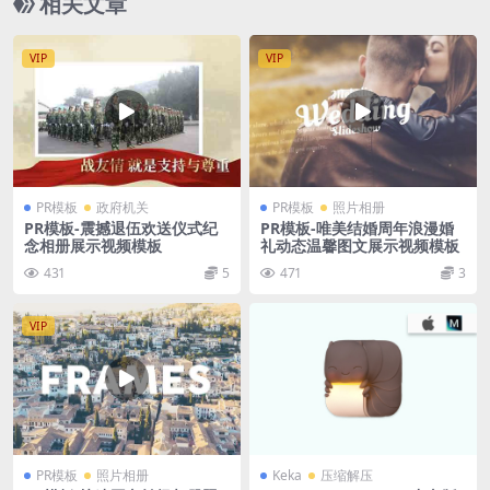
相关文章
VIP
VIP
PR模板
政府机关
PR模板
照片相册
PR模板-震撼退伍欢送仪式纪
PR模板-唯美结婚周年浪漫婚
念相册展示视频模板
礼动态温馨图文展示视频模板
431
5
471
3
VIP
PR模板
照片相册
Keka
压缩解压