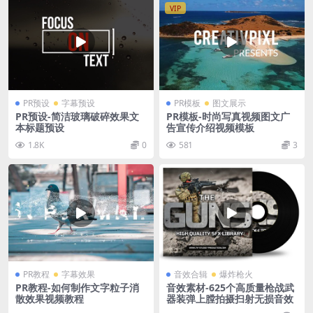
VIP
PR预设
字幕预设
PR模板
图文展示
PR预设-简洁玻璃破碎效果文
PR模板-时尚写真视频图文广
本标题预设
告宣传介绍视频模板
1.8K
0
581
3
PR教程
字幕效果
音效合辑
爆炸枪火
PR教程-如何制作文字粒子消
音效素材-625个高质量枪战武
散效果视频教程
器装弹上膛拍摄扫射无损音效