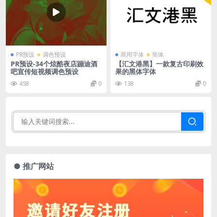
PR预设
调色预设
商用字体
简体
PR预设-34个炫酷夜店蹦迪酒
【汇文港黑】一款复古印刷效
吧宣传短视频调色预设
果的黑体字体
458
0
138
0
● 推广网站