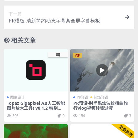
下一篇
PR模板-清新简约动态字幕条全屏字幕模板
相关文章
VIP
图像设计
PR预设
转场预设
Topaz Gigapixel AI(人工智能
PR预设-时尚酷炫波纹扭曲旅
图片放大工具) v8.1.2 特别版/
行vlog视频转场过渡
便携版
306
0
154
3