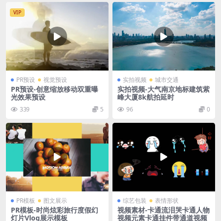
VIP
PR预设
视觉预设
实拍视频
城市交通
PR预设-创意缩放移动双重曝
实拍视频-大气南京地标建筑紫
光效果预设
峰大厦8k航拍延时
339
5
96
0
PR模板
图文展示
综艺包装
表情形状
PR模板-时尚炫彩旅行度假幻
视频素材-卡通流泪哭卡通人物
灯片Vlog展示模板
视频元素卡通挂件带通道视频