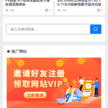
PR模板-9个绘画笔触效果字幕
BitComet(比特彗星)v1.95.1
标题视频模板
0.71全功能解锁豪华版绿色版
286
3
342
0
● 推广网站