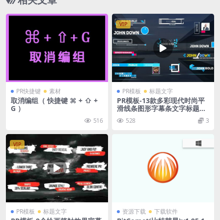
VIP
PR快捷键
素材
PR模板
标题文字
取消编组（ 快捷键 ⌘ + ⇧ +
PR模板-13款多彩现代时尚平
G ）
滑线条图形字幕条文字标题动
画注释解说视频模板
516
528
3
VIP
PR模板
标题文字
资源下载
下载软件