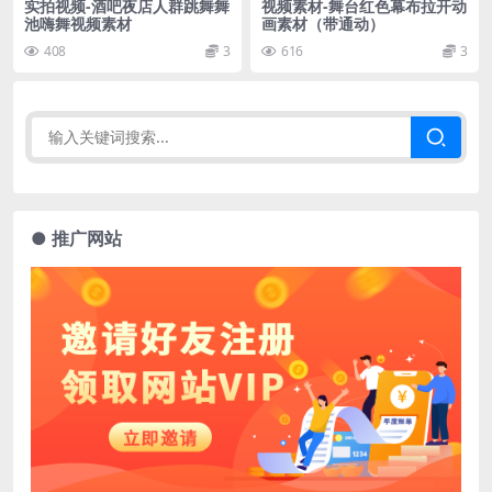
实拍视频-酒吧夜店人群跳舞舞
视频素材-舞台红色幕布拉开动
池嗨舞视频素材
画素材（带通动）
408
3
616
3
● 推广网站