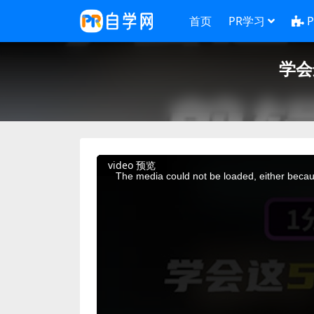
首页
PR学习
学会
This
video 预览
is
a
The media could not be loaded, either becaus
modal
window.