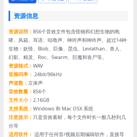
资源信息
资源说明：
856个音效文件包含怪物和幻想生物的咆
哮、风箱、耳语、咕噜声、呻吟声和呻吟声。超过14种
生物：妖怪、Blob、巨像、昆虫、Leviathan、兽人、
幻影、精灵、Roc、Swarm、巨魔和丧尸等。
资源格式：
WAV
音频码率：
24bit/96kHz
声道数：
立体声
音效数量：
856个
文件大小：
2.16GB
支持系统：
Windows 和 Mac OSX 系统
注意提示：
只是音效素材，每个文件时长一般几秒到几
分等
适用软件：
适用于任何音/视频后期编辑软件，直接导