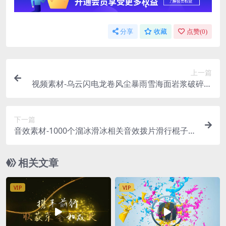
分享
收藏
点赞(
0
)
上一篇
视频素材-乌云闪电龙卷风尘暴雨雪海面岩浆破碎特
效视频素材合集 Natural Elements
下一篇
音效素材-1000个溜冰滑冰相关音效拨片滑行棍子摔
倒刮擦击打无损音效
相关文章
VIP
VIP