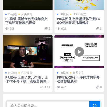
PR模板
片头片尾
PR模板
LOGO标志
PR模板-震撼金色光线年会文
PR模板-彩色泼墨液体飞溅LO
字总结宣传展示模板
GO标志显示视频模板
588
5
692
3
PR教程
必学技能
PR模板
标题文字
PR教程-设置了这几个项，让
PR模板-20个干净简洁的字幕
你PR不再卡顿，流畅剪辑你也
动画标题展示
可以
1.1K
472
0