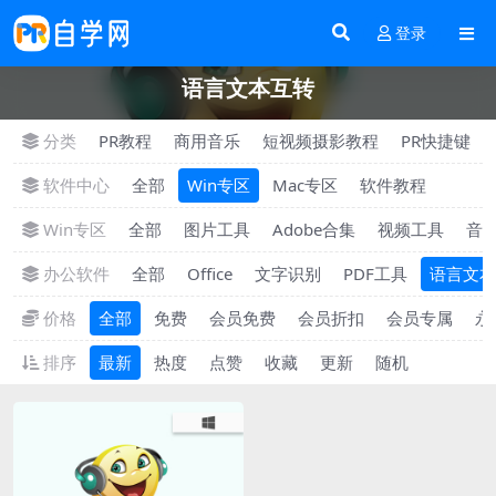
登录
语言文本互转
分类
PR教程
商用音乐
短视频摄影教程
PR快捷键
软件中心
全部
Win专区
Mac专区
软件教程
Win专区
全部
图片工具
Adobe合集
视频工具
音
办公软件
全部
Office
文字识别
PDF工具
语言文本
价格
全部
免费
会员免费
会员折扣
会员专属
永
排序
最新
热度
点赞
收藏
更新
随机