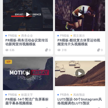
PR模板
商务企业
PR模板
图文展示
PR模板-商务活动会议宣传活
PR模板-酷炫复古体育运动视
动新闻宣传视频模板
频宣传片头视频模板
636
0
318
0
VIP
PR模板
标题文字
PR调色
风格预设
PR模板-14个简洁广告屏幕标
LUTS预设-50个Instagram风
题字幕条视频模板
格视频调色LUTS预设