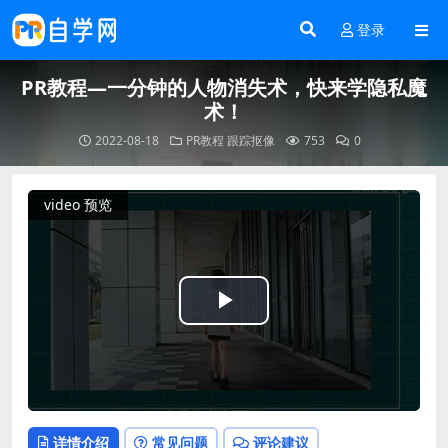
登录
PR教程—一分钟的人物消失术，快来学隐私魔
术！
2022-08-18
PR教程
跟踪抠像
753
0
video 预览
Play
Video
详情介绍
常见问题
评论建议