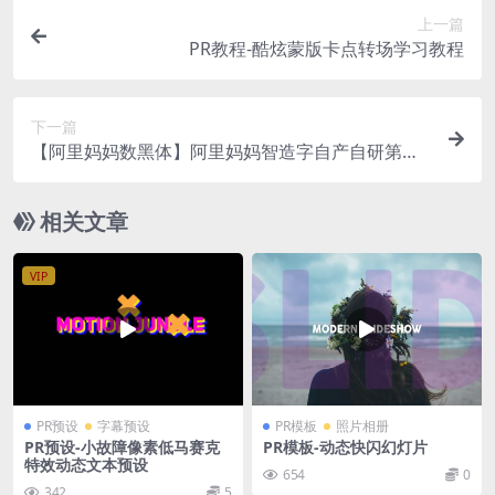
上一篇
PR教程-酷炫蒙版卡点转场学习教程
下一篇
【阿里妈妈数黑体】阿里妈妈智造字自产自研第一
款AI字体
相关文章
VIP
PR预设
字幕预设
PR模板
照片相册
PR预设-小故障像素低马赛克
PR模板-动态快闪幻灯片
特效动态文本预设
654
0
342
5