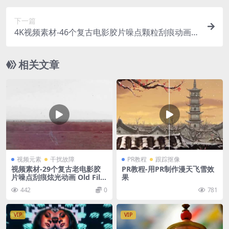
下一篇
4K视频素材-46个复古电影胶片噪点颗粒刮痕动画 V
intage Film Overlays
相关文章
视频元素
干扰故障
PR教程
跟踪抠像
视频素材-29个复古老电影胶
PR教程-用PR制作漫天飞雪效
片噪点刮痕炫光动画 Old Film
果
Look Effects
442
0
781
VIP
VIP