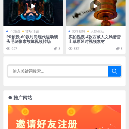
PR预设
转场预设
实拍视频
人物生活
PR预设-60款时尚现代运动镜
实拍视频-4款西藏人文风情雪
头毛刺像素故障视频转场
山草原延时视频素材
627
3
387
3
● 推广网站