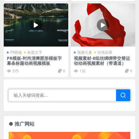
PR模板
标题文字
视频元素
转场划屏
PR模板-时尚清爽图形模板字
视频素材-8组丝绸绸带交替运
幕条标题动画视频模板
动动画视频素材（带通道）
575
0
132
0
● 推广网站