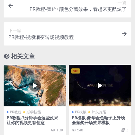
上一篇
PR教程-舞蹈+颜色分离效果，看起来更酷炫了
下一篇
PR教程-视频渐变转场视频教程
相关文章
VIP
PR教程
必学技能
PR模板
片头片尾
PR教程-3分钟学会这些效果
PR模板-豪华金色粒子上升晚
让你的视频更有创意
会颁奖开场效果模板
1.3K
548
3