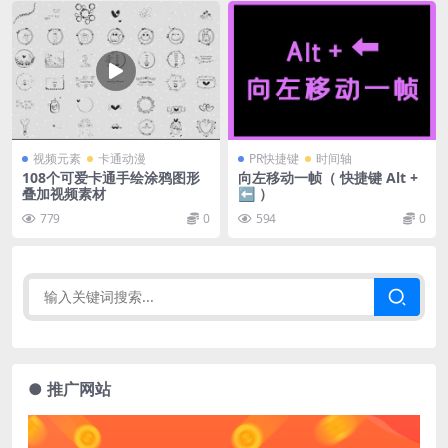
视频元素
卡通动漫
PR快捷键
时间轴
108个可爱卡通手绘涂鸦图形
向左移动一帧（ 快捷键 Alt +
叠加视频素材
⬅ ）
779
0
594
0
● 推广网站