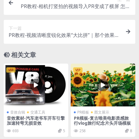
PR教程-相机打竖拍的视频导入PR变成了横屏 怎么
办？
下一篇
PR教程-视频清晰度锐化效果“大比拼”｜那个效果
好，用测试说话！
相关文章
VIP
VIP
音效合辑
交通工具
PR模板
图文展示
音效素材-汽车老爷车开车引擎
PR模板-复古唯美电影质感旅
加速转弯无损音效
行vlog旅行纪念片头开场模板
693
5
258
8