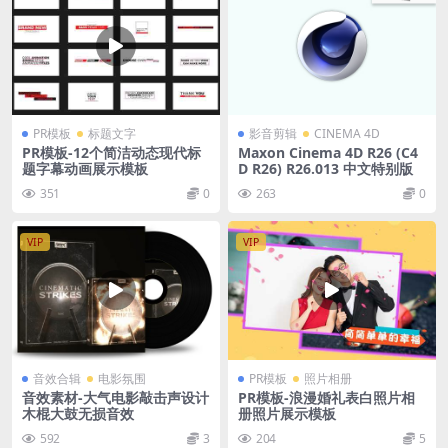
PR模板
标题文字
影音剪辑
CINEMA 4D
PR模板-12个简洁动态现代标
Maxon Cinema 4D R26 (C4
题字幕动画展示模板
D R26) R26.013 中文特别版
351
0
263
0
VIP
VIP
音效合辑
电影氛围
PR模板
照片相册
音效素材-大气电影敲击声设计
PR模板-浪漫婚礼表白照片相
木棍大鼓无损音效
册照片展示模板
592
3
204
5