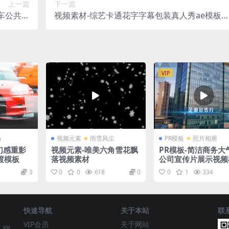
上一篇
下一篇
汽车公共设
视频素材-综艺卡通花字字幕包装真人秀ae模板
合成素材
通道
VIP
场
视频元素
雨雪风尘
PR模板
照片相册
梦幻感重影
视频元素-唯美六角雪花飘
PR模板-简洁商务大
渡模板
落视频素材
公司宣传片展示视频
3
0
0
618
0
0
1
334
快速导航
关于本站
联
VIP会员
关于网站
、PR