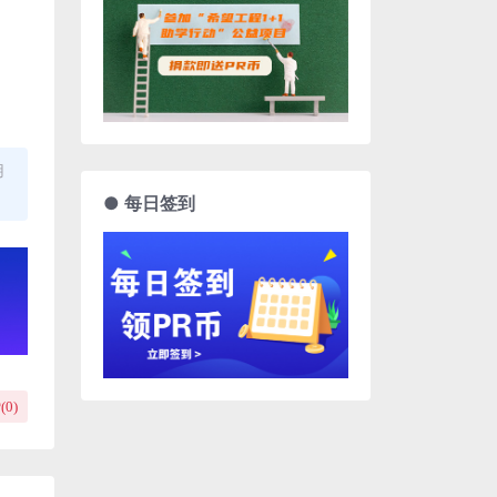
用
● 每日签到
(
0
)