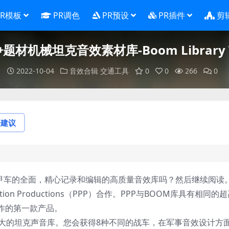
PR模板
PR调色
PR预设
PR插件
剪
材机械坦克音效素材库-Boom Library WW
2022-10-04
音效合辑
交通工具
0
0
266
0
论建议
装甲车的全面，精心记录和编辑的高质量音效库吗？然后继续阅读
ion Productions（PPP）合作。PPP与BOOM库具有相同的
作的第一款产品。
库拥有巨大的坦克声音库。您会获得8种不同的战车，在军事音效设计方