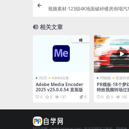
视频素材-123组4K地面破碎楼房倒塌
施破碎特效
相关文章
VIP
2025
Adobe合集
PR模板
快速转
Adobe Media Encoder
PR模板-18个
2025 v25.0.0.54 直装版
特效视频转场过
0
0
137
0
0
0
192
PR自学网（www.przixue.com）专注于PR学习教程、PR模板