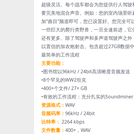
超级灵活。每个战车都会为您提供行人驾驶
要完美地混合声音。例如：您的室内场景听
加“曲目”频道即可，您已设置好。您完全
一些巨大的爬行类野兽，一旦全速前进，它
还有更多。除了驾驶声和多声道驾驶声之外
以置信的加农炮射击。包含超过27GB数据
最简单的工作流程
主要功能：
•图书馆以96kHz / 24bit高清晰度音频发送
•8个罕见的WW2坦克
•400+个文件/ 27+ GB
•有效的工作流程：充分扎实的Soundmine
资源格式：
WAV
音频码率：
96kHz / 24bit
比特率：
2264 kbps
文件数量：
400+，WAV