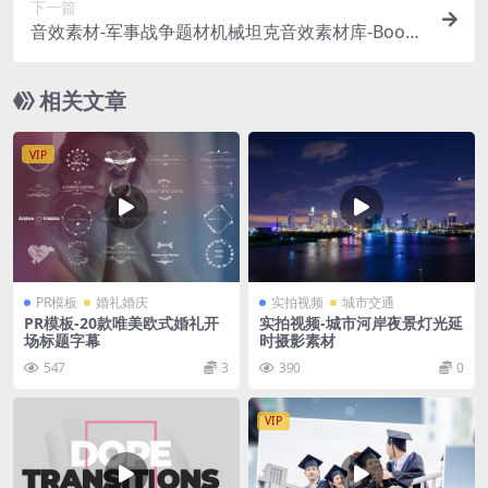
下一篇
音效素材-军事战争题材机械坦克音效素材库-Boom
Library WW2 Tanks WAV
相关文章
VIP
PR模板
婚礼婚庆
实拍视频
城市交通
PR模板-20款唯美欧式婚礼开
实拍视频-城市河岸夜景灯光延
场标题字幕
时摄影素材
547
3
390
0
VIP