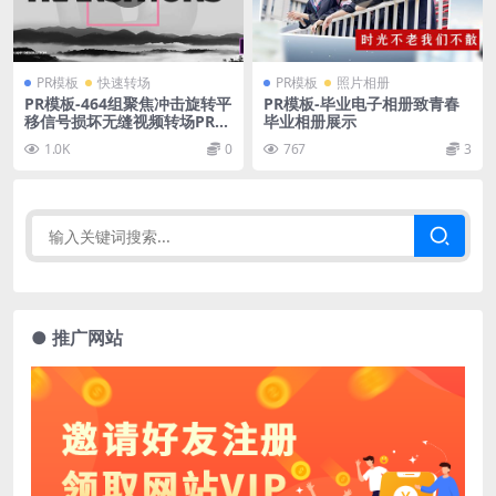
PR模板
快速转场
PR模板
照片相册
PR模板-464组聚焦冲击旋转平
PR模板-毕业电子相册致青春
移信号损坏无缝视频转场PR预
毕业相册展示
设
1.0K
0
767
3
● 推广网站