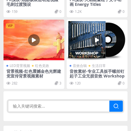
毛刺过渡预设
画 Energy Titles
159
0
1.2K
0
VIP
LED背景视频
红色党政
音效合辑
生活日常
背景视频-红色震撼金色光辉建
音效素材-专业工具扳手螺丝钉
党宣传背景视频素材
起子工业无损音效 Workshop
282
3
120
0