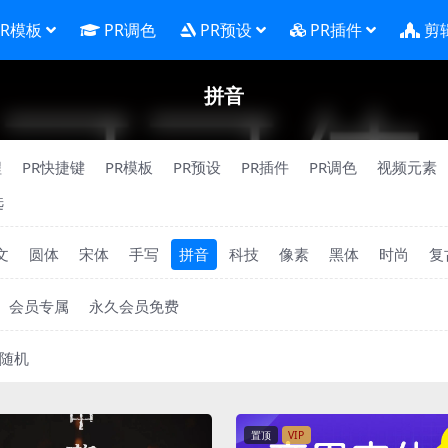
PR模板
PR调色
PR预设
PR插件
剪
拼音
程
PR快捷键
PR模板
PR预设
PR插件
PR调色
视频元素
选
文
圆体
宋体
手写
拼音
科技
像素
黑体
时尚
复
会员专属
永久会员免费
随机
置顶
VIP