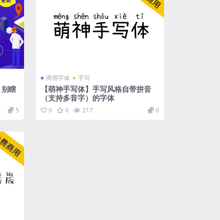
商用字体
手写
 别瞎
【萌神手写体】手写风格自带拼音
（支持多音字）的字体
5
0
0
217
0