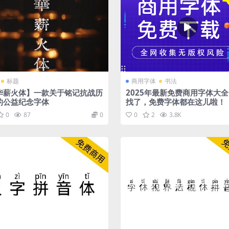
标题
商用字体
书法
华薪火体】一款关于铭记抗战历
2025年最新免费商用字体大全
的公益纪念字体
找了，免费字体都在这儿啦！
0
87
0
0
2
3.8K