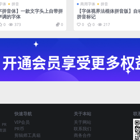
字体
拼音
商用字体
拼音
字拼音体】一款文字头上自带拼
【字体视界法棍体拼音版】自
声调的字体
拼音标记
0
373
0
0
0
217
快速导航
关于本站
联
VIP会员
关于网站
、PR
PR币
联系我们
资源
剪辑师工具箱
商务合作