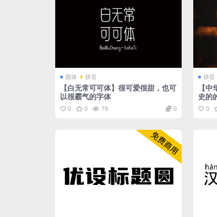
圆体
拼音
拼音
【白无常可可体】很可爱很甜，也可
【中
以很霸气的字体
史的
0
0
79
0
0