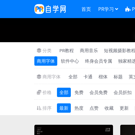
首页
PR学习
分类
PR教程
商用音乐
短视频摄影教
商用字体
软件中心
终身会员专属
独家精
商用字体
全部
卡通
楷体
标题
英
价格
全部
免费
会员免费
会员折扣
排序
最新
热度
点赞
收藏
更新