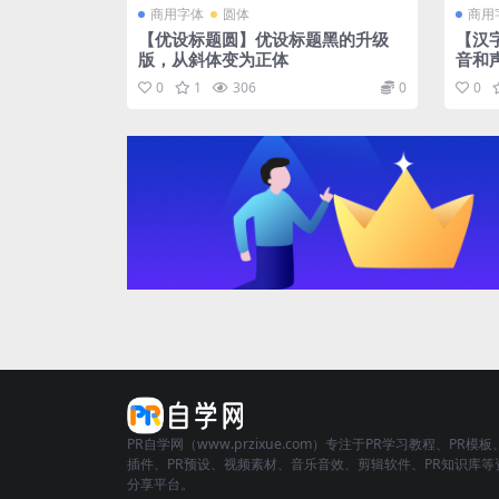
商用字体
圆体
商用
【优设标题圆】优设标题黑的升级
【汉
版，从斜体变为正体
音和
0
1
306
0
0
PR自学网（www.przixue.com）专注于PR学习教程、PR模板
插件、PR预设、视频素材、音乐音效、剪辑软件、PR知识库等
分享平台。