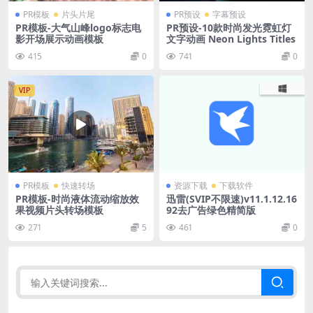
PR模板
片头片尾
PR预设
字幕预设
PR模板-大气山峰logo标志电
PR预设-10款时尚发光霓虹灯
影开场展示动画模板
文字动画 Neon Lights Titles
415
0
741
0
VIP
PR模板
快速转场
资源下载
下载软件
PR模板-时尚液体流动缩放效
迅雷(SVIP不限速)v11.1.12.16
果视频片头转场模板
92去广告绿色精简版
271
5
461
0