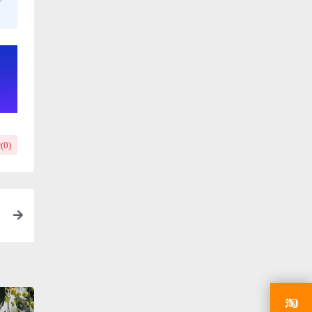
(
0
)