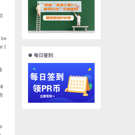
信
d be
t I
● 每日签到
多
字体
有
a
e