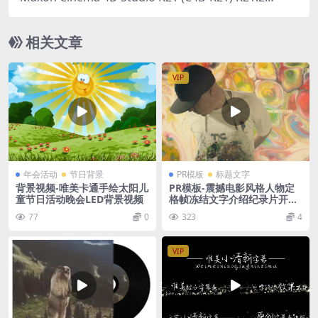
7中文版
相关文章
VIP
年会活动
节日背景
PR模板
标题文字
背景视频-唯美卡通手绘太阳儿
PR模板-震撼电影风格人物定
童节日活动晚会LED背景视频
格帧冻结文字介绍纪录片开场
模板
77
0
323
4
VIP