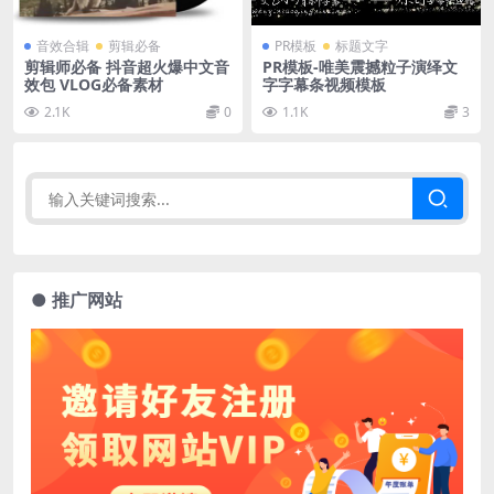
音效合辑
剪辑必备
PR模板
标题文字
剪辑师必备 抖音超火爆中文音
PR模板-唯美震撼粒子演绎文
效包 VLOG必备素材
字字幕条视频模板
2.1K
0
1.1K
3
● 推广网站