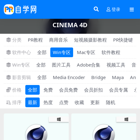
登录
CINEMA 4D
分类
PR教程
商用音乐
短视频摄影教程
PR快捷键
软件中心
全部
Win专区
Mac专区
软件教程
Win专区
全部
图片工具
Adobe合集
视频工具
音
影音剪辑
全部
Media Encoder
Bridge
Maya
Ani
价格
全部
免费
会员免费
会员折扣
会员专属
永
排序
最新
热度
点赞
收藏
更新
随机