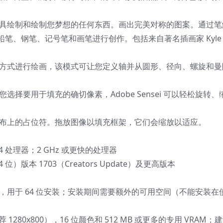
工具绘制和绘制您梦想的任何东西。画出完美对称的图案。通过笔
、钢笔、记号笔和画笔进行创作。包括来自著名插画家 Kyle T
的方式进行绘画，该模式可让您定义轴并从圆形、径向、螺旋和曼
择要用于填充的确切像素，Adobe Sensei 可以轻松旋转、
画布上的占位符。拖放图像以填充框架，它们会缩放以适应。
on 64 处理器；2 GHz 或更快的处理器
64 位）版本 1703（Creators Update）及更高版本
空间，用于 64 位安装；安装期间需要额外的可用空间（不能安装在
 1280x800），16 位颜色和 512 MB 或更多的专用 VRAM；