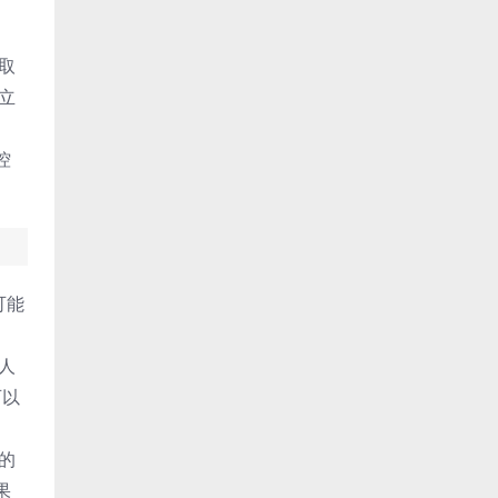
取
立
控
可能
人
可以
的
果