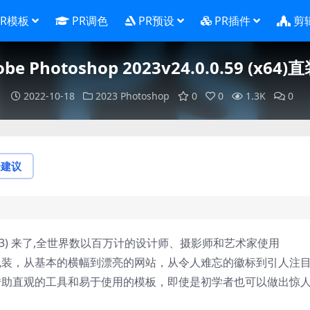
PR模板
PR调色
PR预设
PR插件
剪
obe Photoshop 2023v24.0.0.59 (x64)
2022-10-18
2023
Photoshop
0
0
1.3K
0
论建议
3(PS2023) 来了,全世界数以百万计的设计师、摄影师和艺术家使用
报到包装，从基本的横幅到漂亮的网站，从令人难忘的徽标到引人注
进。借助直观的工具和易于使用的模板，即使是初学者也可以做出惊