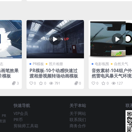
标志
PR模板
照片相册
电影氛围
自然天气
格画笔效果
PR模板-10个动感快速过
音效素材-104组户
片模板
渡相册视频转场动画模板
然雷电风暴天气环境
立体声无损音效
3
0
0
791
0
0
0
127
快速导航
关于本站
联
VIP会员
关于网站
、PR
PR币
联系我们
资源
剪辑师工具箱
商务合作