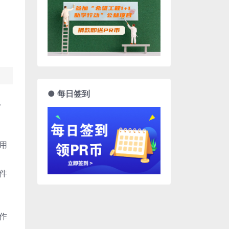
● 每日签到
。
启用
件
作