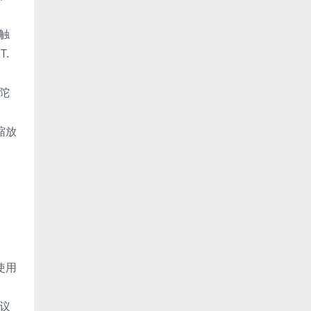
触
.
陀
缩放
使用
建议