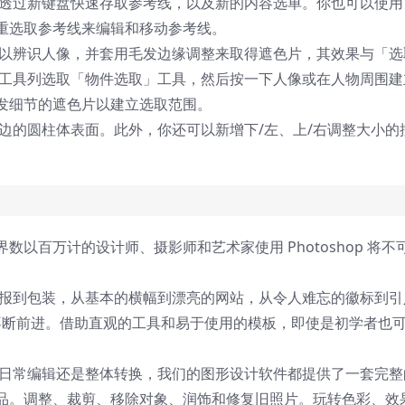
、透过新键盘快速存取参考线，以及新的内容选单。你也可以使用
重选取参考线来编辑和移动参考线。
可以辨识人像，并套用毛发边缘调整来取得遮色片，其效果与「选
从工具列选取「物件选取」工具，然后按一下人像或在人物周围建
发细节的遮色片以建立选取范围。
边的圆柱体表面。此外，你还可以新增下/左、上/右调整大小的
全世界数以百万计的设计师、摄影师和艺术家使用 Photoshop 将不
海报到包装，从基本的横幅到漂亮的网站，从令人难忘的徽标到引
世界不断前进。借助直观的工具和易于使用的模板，即使是初学者也
找日常编辑还是整体转换，我们的图形设计软件都提供了一套完整
品。调整、裁剪、移除对象、润饰和修复旧照片。玩转色彩、效