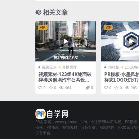
相关文章
VIP
VIP
视频元素
开枪爆炸
PR模板
LOGO
视频素材-123组4K地面破
PR模板-水墨风
碎楼房倒塌汽车公共设施
标志LOGO幻灯
破碎特效合成素材
0
0
464
8
0
0
963
PR自学网（www.przixue.com）专注于PR学习教程、PR模板
插件、PR预设、视频素材、音乐音效、剪辑软件、PR知识库等
分享平台。