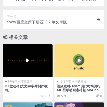
清视频转换软件)v25.6 中文便携版+注册版
下一篇
Yoco(百度文库下载器) 0.2 单文件版
相关文章
PR教程
字幕效果
视频元素
卡通动漫
PR教程-扫光文字字幕制作教
视频素材-100个现代时尚流行
程
MG图形动画素材包 Motion E
lements
2.0K
539
0