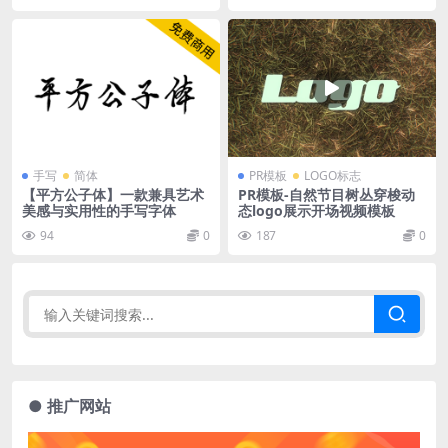
手写
简体
PR模板
LOGO标志
【平方公子体】一款兼具艺术
PR模板-自然节目树丛穿梭动
美感与实用性的手写字体
态logo展示开场视频模板
94
0
187
0
● 推广网站