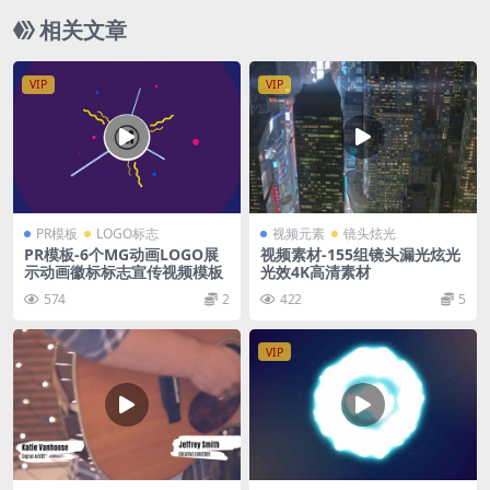
相关文章
VIP
VIP
PR模板
LOGO标志
视频元素
镜头炫光
PR模板-6个MG动画LOGO展
视频素材-155组镜头漏光炫光
示动画徽标标志宣传视频模板
光效4K高清素材
574
2
422
5
VIP