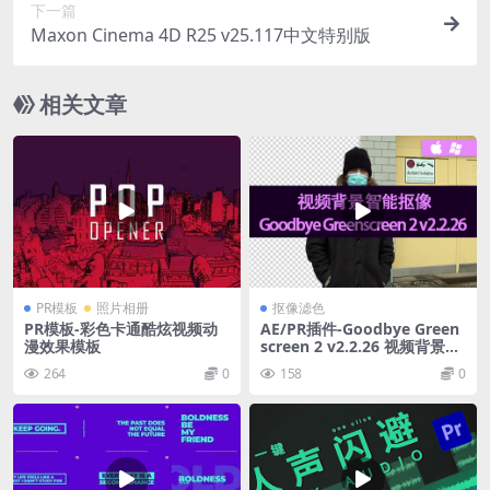
下一篇
Maxon Cinema 4D R25 v25.117中文特别版
相关文章
PR模板
照片相册
抠像滤色
PR模板-彩色卡通酷炫视频动
AE/PR插件-Goodbye Green
漫效果模板
screen 2 v2.2.26 视频背景智
能抠像 Win/Mac
264
0
158
0