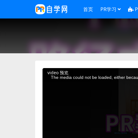
首页
PR学习
This
video 预览
is
a
The media could not be loaded, either becaus
modal
window.