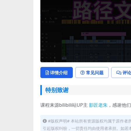
详情介绍
常见问题
评
特别致谢
课程来源bilibili站UP主
影匠老朱
，感谢他们
#版权声明# 本站所有资源版权均属于原作
引起版权纠纷，一切责任均由使用者承担。如若