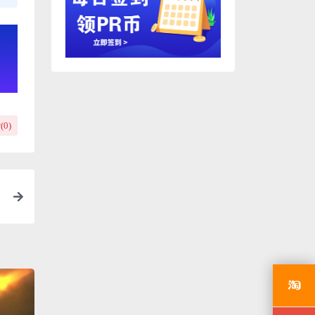
(
0
)
酷