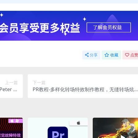
分享
收藏
点赞
上一篇
下一篇
ter M
PR教程-多样化转场特效制作教程，无缝转场炫
non中字】
转场轻松做