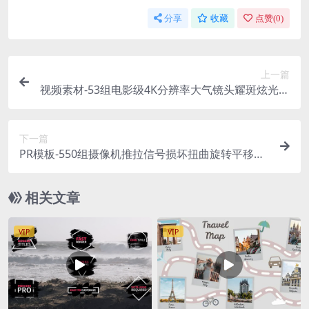
分享
收藏
点赞(
0
)
上一篇
视频素材-53组电影级4K分辨率大气镜头耀斑炫光光
效合成视频素材
下一篇
PR模板-550组摄像机推拉信号损坏扭曲旋转平移文
字标题Premiere视频转场
相关文章
VIP
VIP