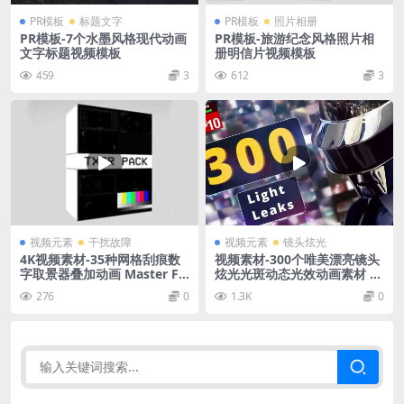
PR模板
标题文字
PR模板
照片相册
PR模板-7个水墨风格现代动画
PR模板-旅游纪念风格照片相
文字标题视频模板
册明信片视频模板
459
3
612
3
视频元素
干扰故障
视频元素
镜头炫光
4K视频素材-35种网格刮痕数
视频素材-300个唯美漂亮镜头
字取景器叠加动画 Master Fil
炫光光斑动态光效动画素材 Li
mmaker – TXTR Pack
ght Leaks
276
0
1.3K
0