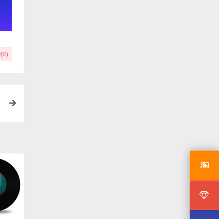
(
0
)