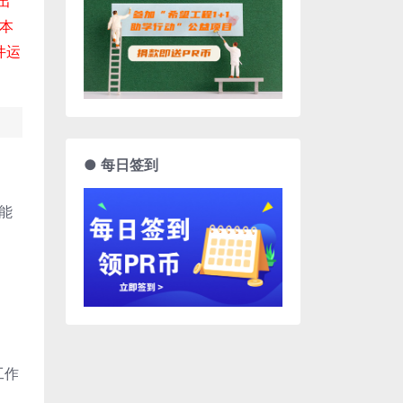
出
版本
件运
● 每日签到
能
工作