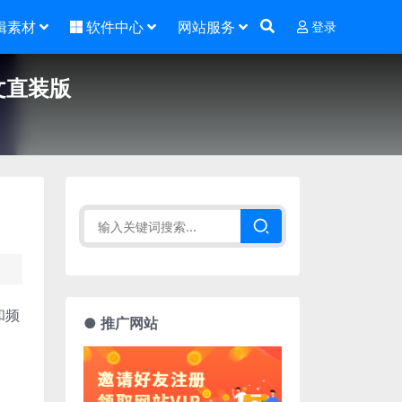
辑素材
软件中心
网站服务
登录
8中文直装版
和频
● 推广网站