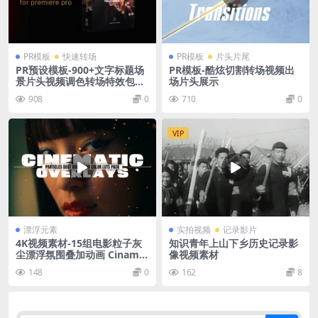
PR模板
快速转场
PR模板
片头片尾
PR预设模板-900+文字标题场
PR模板-酷炫切割转场视频出
景片头视频调色转场特效包装
场片头展示
工具包V2
908
0
710
0
VIP
漂浮元素
实拍视频
记录影片
4K视频素材-15组电影粒子灰
知识青年上山下乡历史记录影
尘漂浮氛围叠加动画 Cinamat
像视频素材
ic Particles Dust Bokeh
148
0
162
8