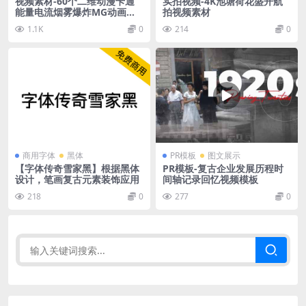
视频素材-60个二维动漫卡通
实拍视频-4K池塘荷花盛开航
能量电流烟雾爆炸MG动画元
拍视频素材
素 2D FX Elements
1.1K
0
214
0
商用字体
黑体
PR模板
图文展示
【字体传奇雪家黑】根据黑体
PR模板-复古企业发展历程时
设计，笔画复古元素装饰应用
间轴记录回忆视频模板
218
0
277
0