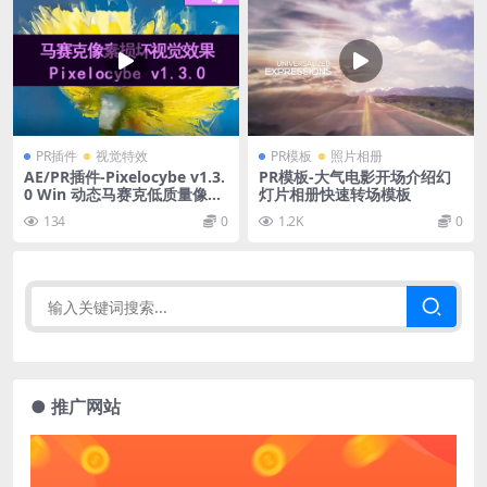
PR插件
视觉特效
PR模板
照片相册
AE/PR插件-Pixelocybe v1.3.
PR模板-大气电影开场介绍幻
0 Win 动态马赛克低质量像素
灯片相册快速转场模板
损坏视觉效果
134
0
1.2K
0
● 推广网站