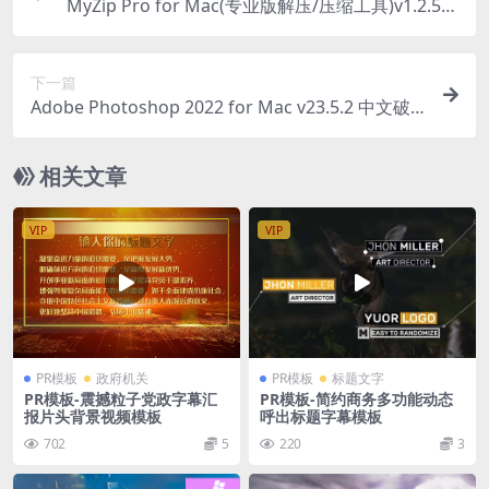
MyZip Pro for Mac(专业版解压/压缩工具)v1.2.5免
激活版
下一篇
Adobe Photoshop 2022 for Mac v23.5.2 中文破
解版
相关文章
VIP
VIP
PR模板
政府机关
PR模板
标题文字
PR模板-震撼粒子党政字幕汇
PR模板-简约商务多功能动态
报片头背景视频模板
呼出标题字幕模板
702
5
220
3