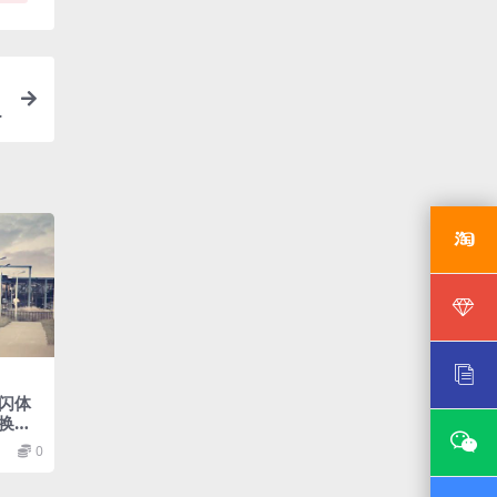
快闪体
换分
0