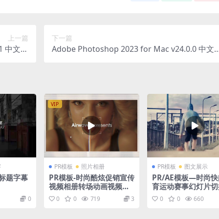
上一篇
下一篇
.4.1 中文直
Adobe Photoshop 2023 for Mac v24.0.0 中文
装版
破解版
VIP
字
PR模板
照片相册
PR模板
图文展示
洁标题字幕
PR模板-时尚酷炫促销宣传
PR/AE模板—时尚
视频相册转场动画视频模
育运动赛事幻灯片切
板
割个性视频模板
0
0
0
719
3
0
0
660