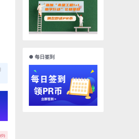
● 每日签到
用
(
0
)