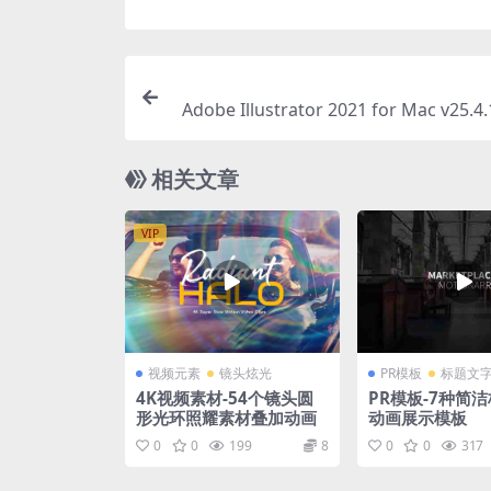
Adobe Illustrator 2021 for Mac v25
相关文章
VIP
视频元素
镜头炫光
PR模板
标题文
4K视频素材-54个镜头圆
PR模板-7种简
形光环照耀素材叠加动画
动画展示模板
0
0
199
8
0
0
317