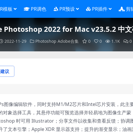
PR模板
PR调色
PR预设
PR插件
剪
e Photoshop 2022 for Mac v23.5.2 
2022-11-29
Photoshop
Adobe合集
0
0
1.1K
0
论建议
2是一款Ps图像编辑软件，同时支持M1/M2芯片和Intel芯片安装，此主
的对象选择工具，其悬停功能可预览选择并轻易地为图像生产蒙
hop 时可用 Illustrator；分享文件以收集和查看反馈；协调
文本引擎；Apple XDR 显示器支持；提升的渐变显示；油画