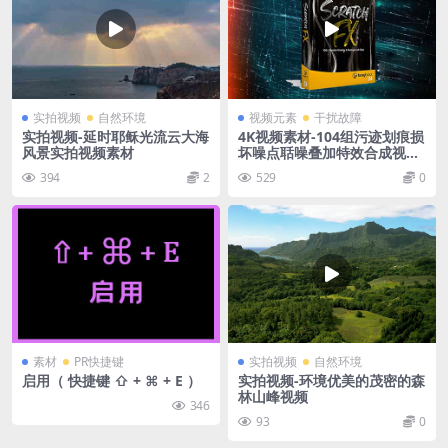
实拍视频
自然环境
视频元素
干扰故障
实拍视频-延时耶稣光流云大海
4K视频素材-104组污迹划痕损
风景实拍视频素材
坏噪点聒噪叠加特效合成视频
素材
394
2
529
0
素材
PR快捷键
实拍视频
自然环境
启用（ 快捷键 ⇧ + ⌘ + E ）
实拍视频-环境优美的茂密的森
林山峰视频
346
93
0