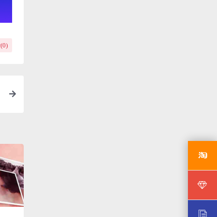
(
0
)