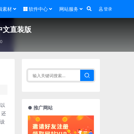
辑素材
软件中心
网站服务
登录
.0 中文直装版
0
，以
● 推广网站
，还
种设