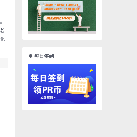
目
，老
格化
● 每日签到