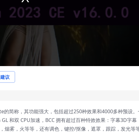
论建议
 Complete的简称，其功能强大，包括超过250种效果和4000多种预设
GL 和双 CPU加速，BCC 拥有超过百种特效效果：字幕3D字幕
晕，烟雾，火等等，还有调色，键控/抠像，遮罩，跟踪，发光等