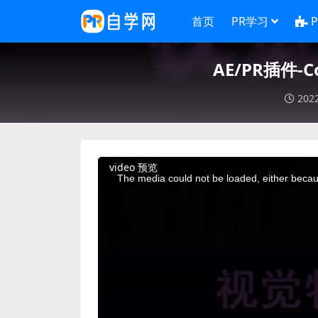
首页
PR学习
AE/PR插件-C
202
This
video 预览
is
a
The media could not be loaded, either becaus
modal
window.