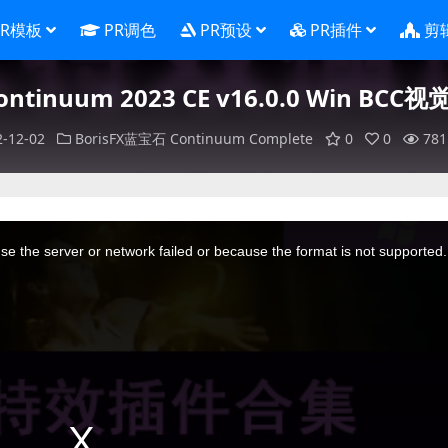
PR模板
PR调色
PR预设
PR插件
剪
ontinuum 2023 CE v16.0.0 Win B
2-12-02
BorisFX蓝宝石
Continuum Complete
0
0
781
e the server or network failed or because the format is not supported.